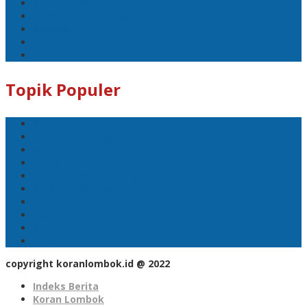
Koranlombok.id
polreslomboktengah
#kades
#bupati
#DPRD
Topik Populer
#Lomboktengah
#Lombok Tengah
#Ntb
#Dewan
#DPRD Lombok Tengah
Koranlombok.id
polreslomboktengah
#kades
#bupati
#DPRD
copyright koranlombok.id @ 2022
Indeks Berita
Koran Lombok