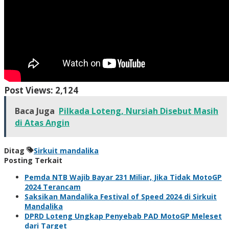
Post Views:
2,124
Baca Juga
Pilkada Loteng, Nursiah Disebut Masih
di Atas Angin
Ditag
Sirkuit mandalika
Posting Terkait
Pemda NTB Wajib Bayar 231 Miliar, Jika Tidak MotoGP
2024 Terancam
Saksikan Mandalika Festival of Speed 2024 di Sirkuit
Mandalika
DPRD Loteng Ungkap Penyebab PAD MotoGP Meleset
dari Target