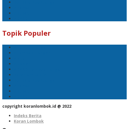
polreslomboktengah
#kades
#bupati
#DPRD
Topik Populer
#Lomboktengah
#Lombok Tengah
#Ntb
#Dewan
#DPRD Lombok Tengah
Koranlombok.id
polreslomboktengah
#kades
#bupati
#DPRD
copyright koranlombok.id @ 2022
Indeks Berita
Koran Lombok