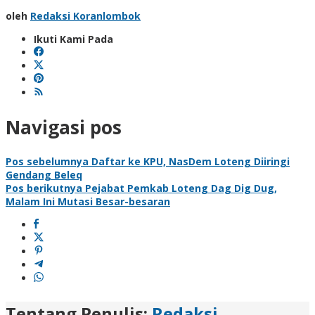
oleh
Redaksi Koranlombok
Ikuti Kami Pada
Navigasi pos
Pos sebelumnya
Daftar ke KPU, NasDem Loteng Diiringi
Gendang Beleq
Pos berikutnya
Pejabat Pemkab Loteng Dag Dig Dug,
Malam Ini Mutasi Besar-besaran
Tentang Penulis:
Redaksi