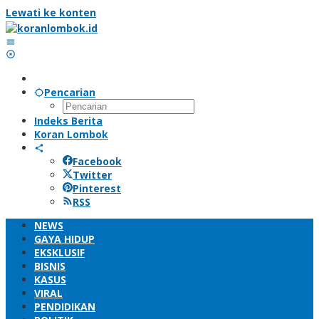
Lewati ke konten
Pencarian
Indeks Berita
Koran Lombok
Facebook
Twitter
Pinterest
RSS
NEWS
GAYA HIDUP
EKSKLUSIF
BISNIS
KASUS
VIRAL
PENDIDIKAN