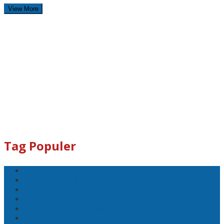
View More
Tag Populer
#Lomboktengah
#Lombok Tengah
#Ntb
#Dewan
#DPRD Lombok Tengah
Koranlombok.id