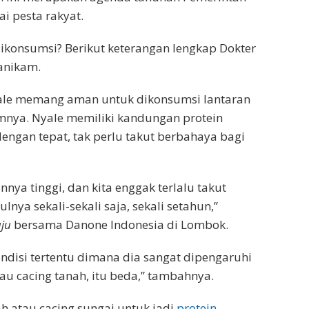
i pesta rakyat.
ikonsumsi? Berikut keterangan lengkap Dokter
Manikam.
le memang aman untuk dikonsumsi lantaran
nya. Nyale memiliki kandungan protein
 dengan tepat, tak perlu takut berbahaya bagi
nya tinggi, dan kita enggak terlalu takut
nya sekali-sekali saja, sekali setahun,”
aju
bersama Danone Indonesia di Lombok.
disi tertentu dimana dia sangat dipengaruhi
u cacing tanah, itu beda,” tambahnya.
h atau cacing sungai untuk jadi
protein