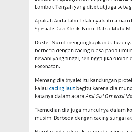
Lombok Tengah yang disebut juga sebaga
Apakah Anda tahu tidak nyale itu aman d
Spesialis Gizi Klinik, Nurul Ratna Mutu 
Dokter Nurul mengungkapkan bahwa nya
berbeda dengan cacing biasa pada umum
hewani yang tinggi, sehingga jika diolah
kesehatan.
Memang dia (nyale) itu kandungan protein
kalau
cacing laut
begitu karena dia muncul
katanya dalam acara
Aksi Gizi Generasi M
“Kemudian dia juga munculnya dalam kon
musim. Berbeda dengan cacing sungai ata
Nurul menjelaskan, konsumsi cacing tana