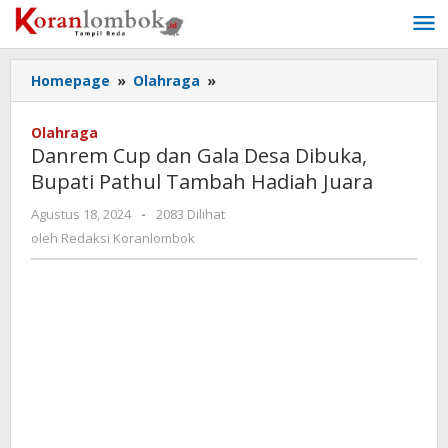
Lewati
ke
konten
Homepage
»
Olahraga
»
Danrem
Cup
dan
Olahraga
Gala
Danrem Cup dan Gala Desa Dibuka,
Desa
Bupati Pathul Tambah Hadiah Juara
Dibuka,
Bupati
Agustus 18, 2024
oleh
-
2083 Dilihat
Pathul
Redaksi
oleh
Redaksi Koranlombok
Tambah
Koranlombok
Hadiah
Juara