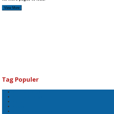
View More
Tag Populer
#Lomboktengah
#Lombok Tengah
#Ntb
#Dewan
#DPRD Lombok Tengah