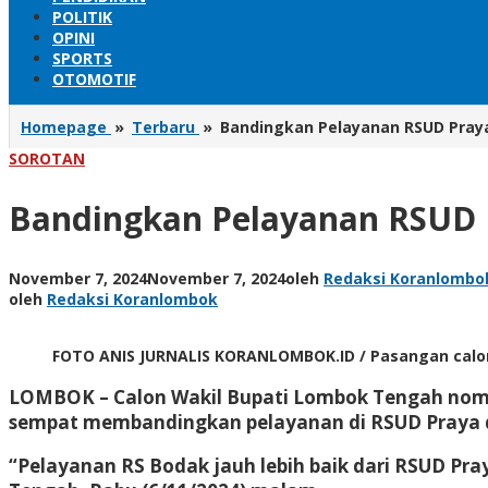
POLITIK
OPINI
SPORTS
OTOMOTIF
Homepage
»
Terbaru
»
Bandingkan Pelayanan RSUD Praya
SOROTAN
Bandingkan Pelayanan RSUD P
November 7, 2024
November 7, 2024
oleh
Redaksi Koranlombo
oleh
Redaksi Koranlombok
FOTO ANIS JURNALIS KORANLOMBOK.ID / Pasangan calo
LOMBOK
– Calon Wakil Bupati Lombok Tengah nomo
sempat membandingkan pelayanan di RSUD Praya 
“Pelayanan RS Bodak jauh lebih baik dari RSUD Pr