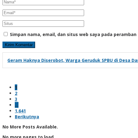
Simpan nama, email, dan situs web saya pada peramban 
Geram Haknya Diserobot, Warga Geruduk SPBU di Desa Da
1
2
3
…
1,641
Berikutnya
No More Posts Available.
No more pages to load.