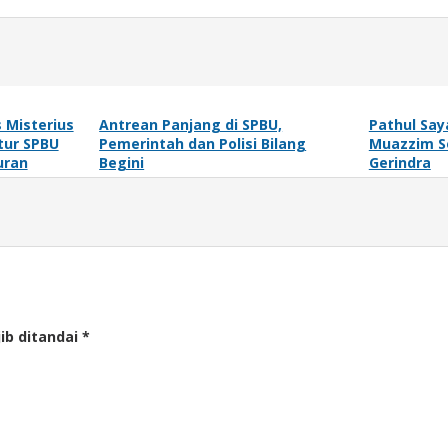
 Misterius
Antrean Panjang di SPBU,
Pathul Sa
tur SPBU
Pemerintah dan Polisi Bilang
Muazzim So
uran
Begini
Gerindra
ib ditandai
*