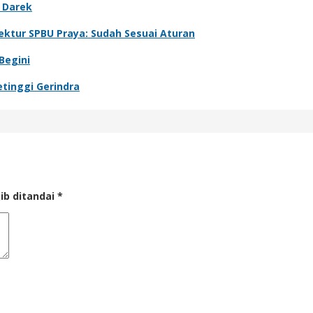
 Darek
ektur SPBU Praya: Sudah Sesuai Aturan
Begini
tinggi Gerindra
ib ditandai
*