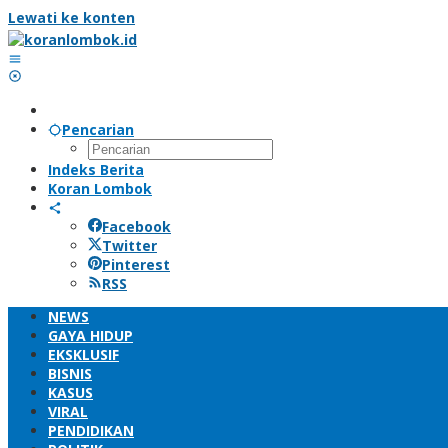
Lewati ke konten
Pencarian
Indeks Berita
Koran Lombok
Facebook
Twitter
Pinterest
RSS
NEWS
GAYA HIDUP
EKSKLUSIF
BISNIS
KASUS
VIRAL
PENDIDIKAN