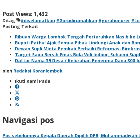
Post Views:
1,432
Ditag
#diselamatkan
#Gurudirumahkan
#guruhonorer
#Lo
Posting Terkait
Ribuan Warga Lombok Tengah Pertaruhkan Nasib ke L
Bupati Pathul Ajak Semua Pihak Lindungi Anak dan B
Dewan Supli Minta Pemkab Perbaiki Reformasi Birokra
Target Sapu Bersih Emas Bola Voli Indoor, Suhaimi Siap
Daftar Nama 39 Desa / Kelurahan Penerima Dana 300 
oleh
Redaksi Koranlombok
Ikuti Kami Pada
Navigasi pos
Pos sebelumnya
Kepala Daerah Dipilih DPR, Muhammadiyah