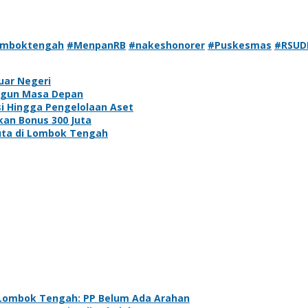
mboktengah
#MenpanRB
#nakeshonorer
#Puskesmas
#RSUD
uar Negeri
angun Masa Depan
si Hingga Pengelolaan Aset
kan Bonus 300 Juta
Juta di Lombok Tengah
 Lombok Tengah: PP Belum Ada Arahan