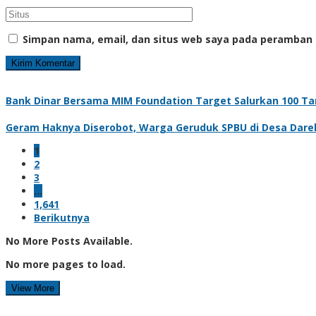
Simpan nama, email, dan situs web saya pada peramban 
Bank Dinar Bersama MIM Foundation Target Salurkan 100 Tan
Geram Haknya Diserobot, Warga Geruduk SPBU di Desa Dare
1
2
3
…
1,641
Berikutnya
No More Posts Available.
No more pages to load.
View More