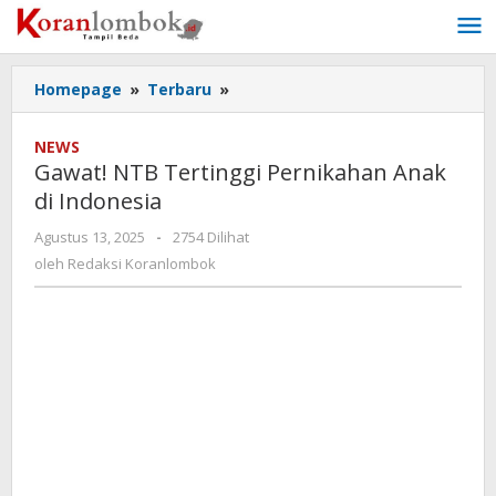
Lewati
ke
konten
Homepage
»
Terbaru
»
Gawat!
NTB
Tertinggi
NEWS
Pernikahan
Gawat! NTB Tertinggi Pernikahan Anak
Anak
di Indonesia
di
Indonesia
Agustus 13, 2025
oleh
-
2754 Dilihat
Redaksi
oleh
Redaksi Koranlombok
Koranlombok