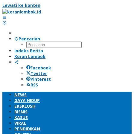
Lewati ke konten
Pencarian
Indeks Berita
Koran Lombok
Facebook
Twitter
Pinterest
RSS
NEWS
GAYA HIDUP
EKSKLUSIF
BISNIS
KASUS
VIRAL
PENDIDIKAN