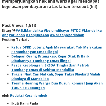
memperjuangkan hak ahli waris agar mendapat
kejelasan pembayaran atas lahan tersebut.
(hil)
Post Views:
1,513
Ditag
#ASLIMandalika
#belumdibayar
#ITDC
#Mandalika
#pagarilahan
#TanjungAan
#Wargapagarilahan
Posting Terkait
Ketua DPRD Loteng Ajak Masyarakat Tak Melakukan
Penambangan Emas Illegal
Delapan Orang Ditangkap, Kejar Otak Di Balik
Dibukannya Tambang Emas illegal
Pasca Kecolongan, BKSDA Tingkatkan Patroli
Tambang Emas di Sekitar Mandalika
Tragis! Niat Cari Nafkah, Sopir Taksi Bluebird Malah
Dianiaya di Mandalika
Terima Hearing Warga Dua Dusun, Komisi I Janji Akan
Turun ke Lapangan
oleh
Redaksi Koranlombok
Ikuti Kami Pada