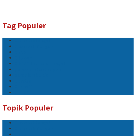
Tag Populer
#Lomboktengah
#Lombok Tengah
#Ntb
#Dewan
#DPRD Lombok Tengah
polreslomboktengah
Koranlombok.id
#kades
#bupati
#DPRD
Topik Populer
#Lomboktengah
#Lombok Tengah
#Ntb