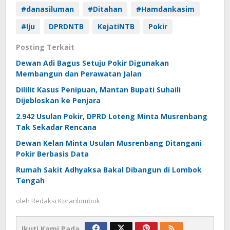
#danasiluman
#Ditahan
#Hamdankasim
#Iju
DPRDNTB
KejatiNTB
Pokir
Posting Terkait
Dewan Adi Bagus Setuju Pokir Digunakan
Membangun dan Perawatan Jalan
Dililit Kasus Penipuan, Mantan Bupati Suhaili
Dijebloskan ke Penjara
2.942 Usulan Pokir, DPRD Loteng Minta Musrenbang
Tak Sekadar Rencana
Dewan Kelan Minta Usulan Musrenbang Ditangani
Pokir Berbasis Data
Rumah Sakit Adhyaksa Bakal Dibangun di Lombok
Tengah
oleh
Redaksi Koranlombok
Ikuti Kami Pada