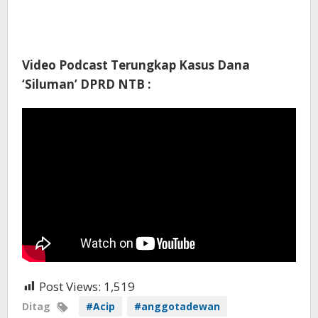
Video Podcast Terungkap Kasus Dana
‘Siluman’ DPRD NTB :
Post Views:
1,519
Ditag
#Acip
#anggotadewan