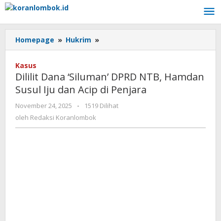
Lewati
ke
konten
Homepage
»
Hukrim
»
Dililit
Dana
‘Siluman’
Kasus
DPRD
Dililit Dana ‘Siluman’ DPRD NTB, Hamdan
NTB,
Susul Iju dan Acip di Penjara
Hamdan
Susul
November 24, 2025
oleh
-
1519 Dilihat
Iju
Redaksi
oleh
Redaksi Koranlombok
dan
Koranlombok
Acip
di
Penjara