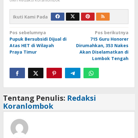
oleh
Redaksi Koranlombok
Ikuti Kami Pada
Navigasi
Pos sebelumnya
Pos berikutnya
Pupuk Bersubsidi Dijual di
715 Guru Honorer
pos
Atas HET di Wilayah
Dirumahkan, 353 Nakes
Praya Timur
Akan Diselamatkan di
Lombok Tengah
Tentang Penulis:
Redaksi
Koranlombok