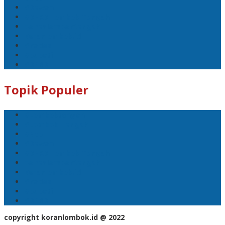
#Dewan
#DPRD Lombok Tengah
polreslomboktengah
Koranlombok.id
#kades
#bupati
#DPRD
Topik Populer
#Lomboktengah
#Lombok Tengah
#Ntb
#Dewan
#DPRD Lombok Tengah
polreslomboktengah
Koranlombok.id
#kades
#bupati
#DPRD
copyright koranlombok.id @ 2022