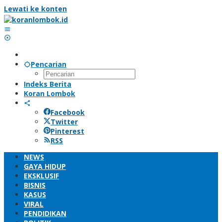
Lewati ke konten
Pencarian
Indeks Berita
Koran Lombok
Facebook
Twitter
Pinterest
RSS
NEWS
GAYA HIDUP
EKSKLUSIF
BISNIS
KASUS
VIRAL
PENDIDIKAN