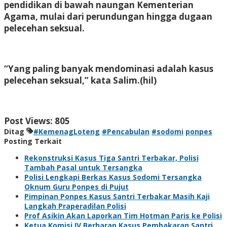
pendidikan di bawah naungan Kementerian
Agama, mulai dari perundungan hingga dugaan
pelecehan seksual.
“Yang paling banyak mendominasi adalah kasus
pelecehan seksual,” kata Salim.
(hil)
Post Views:
805
Ditag
#KemenagLoteng
#Pencabulan
#sodomi
ponpes
Posting Terkait
Rekonstruksi Kasus Tiga Santri Terbakar, Polisi
Tambah Pasal untuk Tersangka
Polisi Lengkapi Berkas Kasus Sodomi Tersangka
Oknum Guru Ponpes di Pujut
Pimpinan Ponpes Kasus Santri Terbakar Masih Kaji
Langkah Praperadilan Polisi
Prof Asikin Akan Laporkan Tim Hotman Paris ke Polisi
Ketua Komisi IV Berharap Kasus Pembakaran Santri