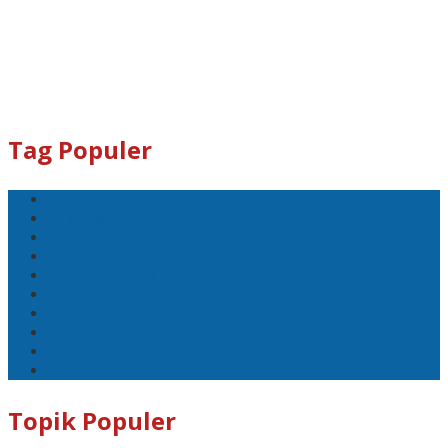
Tag Populer
#Lomboktengah
#Lombok Tengah
#Ntb
#Dewan
#DPRD Lombok Tengah
polreslomboktengah
Koranlombok.id
#kades
#bupati
#DPRD
Topik Populer