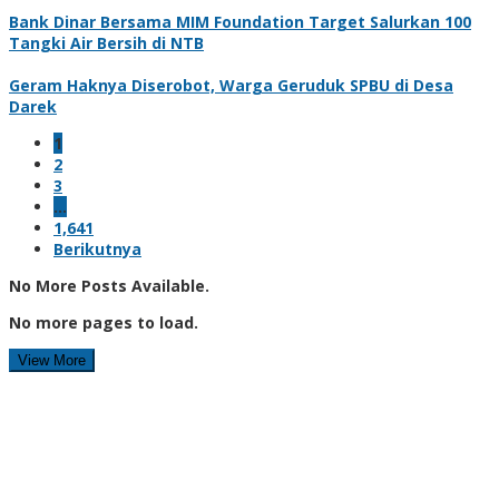
Bank Dinar Bersama MIM Foundation Target Salurkan 100
Tangki Air Bersih di NTB
Geram Haknya Diserobot, Warga Geruduk SPBU di Desa
Darek
1
2
3
…
1,641
Berikutnya
No More Posts Available.
No more pages to load.
View More