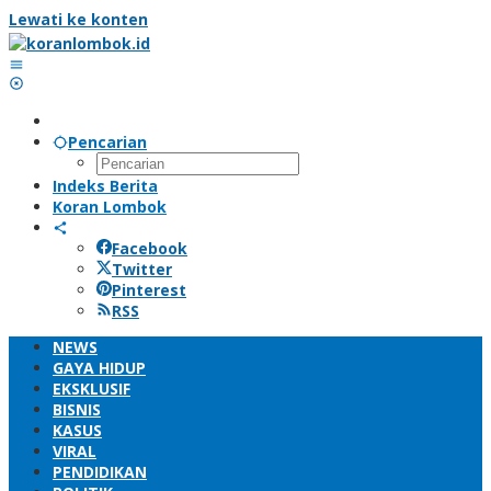
Lewati ke konten
Pencarian
Indeks Berita
Koran Lombok
Facebook
Twitter
Pinterest
RSS
NEWS
GAYA HIDUP
EKSKLUSIF
BISNIS
KASUS
VIRAL
PENDIDIKAN