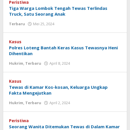
Peristiwa
Tiga Warga Lombok Tengah Tewas Terlindas
Truck, Satu Seorang Anak
Terbaru
Mei 25, 2024
oleh
Redaksi
Koranlombok
Kasus
Polres Loteng Bantah Keras Kasus Tewasnya Heni
Dihentikan
Hukrim
,
Terbaru
April 8, 2024
oleh
Redaksi
Koranlombok
Kasus
Tewas di Kamar Kos-kosan, Keluarga Ungkap
Fakta Mengejutkan
Hukrim
,
Terbaru
April 2, 2024
oleh
Redaksi
Koranlombok
Peristiwa
Seorang Wanita Ditemukan Tewas di Dalam Kamar