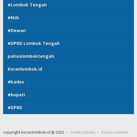
#Lombok Tengah
#Ntb
#Dewan
#DPRD Lombok Tengah
polreslomboktengah
Koranlombok.id
#kades
#bupati
#DPRD
copyright koranlombok.id @ 2022
Indeks Berita
Koran Lombok