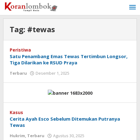
Lewati
ke
konten
Tag:
#tewas
Peristiwa
Satu Penambang Emas Tewas Tertimbun Longsor,
Tiga Dilarikan ke RSUD Praya
Terbaru
Desember 1, 2025
oleh
Redaksi
Koranlombok
Kasus
Cerita Ayah Esco Sebelum Ditemukan Putranya
Tewas
Hukrim
,
Terbaru
Agustus 30, 2025
oleh