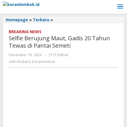
Lewati
ke
konten
Homepage
»
Terbaru
»
Selfie
Berujung
BREAKING NEWS
Maut,
Selfie Berujung Maut, Gadis 20 Tahun
Gadis
20
Tewas di Pantai Semeti
Tahun
Desember 19, 2024
oleh
-
3175 Dilihat
Tewas
Redaksi
di
oleh
Redaksi Koranlombok
Koranlombok
Pantai
Semeti