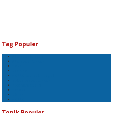
Tag Populer
#Lomboktengah
#Lombok Tengah
#Ntb
#Dewan
#DPRD Lombok Tengah
polreslomboktengah
Koranlombok.id
#kades
#bupati
#DPRD
Topik Populer