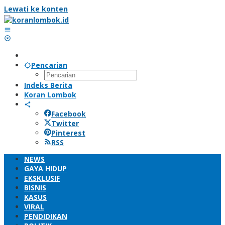
Lewati ke konten
Pencarian
Indeks Berita
Koran Lombok
Facebook
Twitter
Pinterest
RSS
NEWS
GAYA HIDUP
EKSKLUSIF
BISNIS
KASUS
VIRAL
PENDIDIKAN