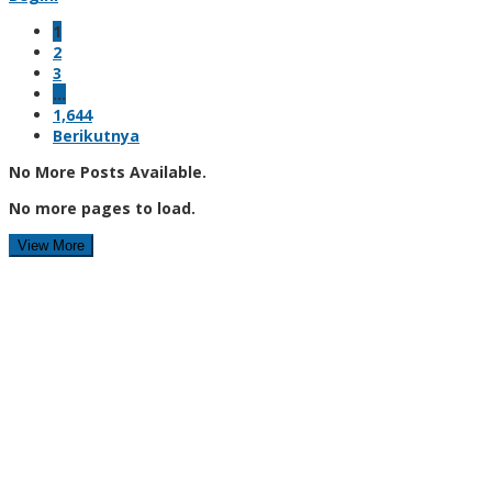
1
2
3
…
1,644
Berikutnya
No More Posts Available.
No more pages to load.
View More