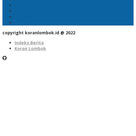
Koranlombok.id
#kades
#bupati
#DPRD
copyright koranlombok.id @ 2022
Indeks Berita
Koran Lombok