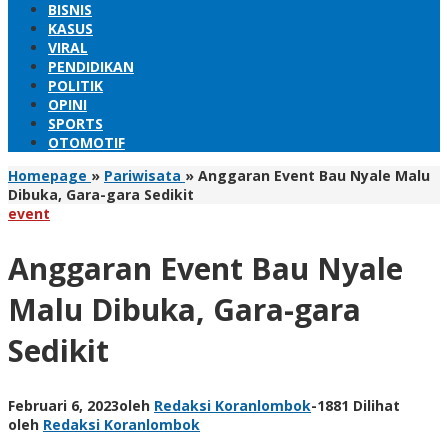
BISNIS
KASUS
VIRAL
PENDIDIKAN
POLITIK
OPINI
SPORTS
OTOMOTIF
Homepage
»
Pariwisata
»
Anggaran Event Bau Nyale Malu
Dibuka, Gara-gara Sedikit
event
Anggaran Event Bau Nyale
Malu Dibuka, Gara-gara
Sedikit
Februari 6, 2023
oleh
Redaksi Koranlombok
-
1881 Dilihat
oleh
Redaksi Koranlombok