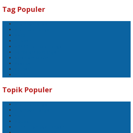
Tag Populer
#Lomboktengah
#Lombok Tengah
#Ntb
#Dewan
#DPRD Lombok Tengah
polreslomboktengah
Koranlombok.id
#kades
#bupati
#DPRD
Topik Populer
#Lomboktengah
#Lombok Tengah
#Ntb
#Dewan
#DPRD Lombok Tengah
polreslomboktengah