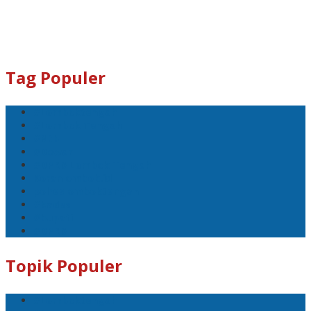
Tag Populer
#Lomboktengah
#Lombok Tengah
#Ntb
#Dewan
#DPRD Lombok Tengah
Koranlombok.id
polreslomboktengah
#kades
#bupati
#DPRD
Topik Populer
#Lomboktengah