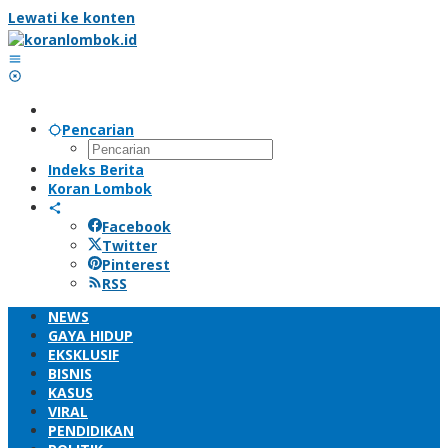
Lewati ke konten
Pencarian
Indeks Berita
Koran Lombok
Facebook
Twitter
Pinterest
RSS
NEWS
GAYA HIDUP
EKSKLUSIF
BISNIS
KASUS
VIRAL
PENDIDIKAN