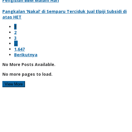
Pengisian BBM Malam Hari
Pangkalan ‘Nakal’ di Semparu Terciduk Jual Elpiji Subsidi di
atas HET
1
2
3
…
1,647
Berikutnya
No More Posts Available.
No more pages to load.
View More