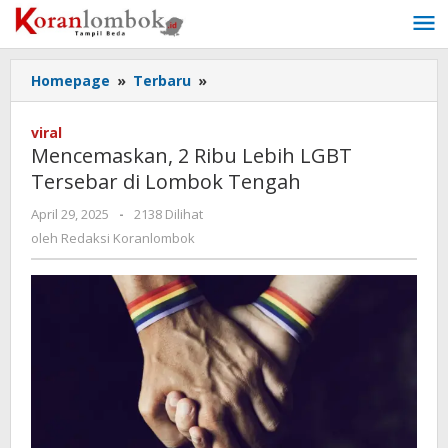
Lewati
ke
konten
Homepage
»
Terbaru
»
Mencemaskan,
2
Ribu
viral
Lebih
Mencemaskan, 2 Ribu Lebih LGBT
LGBT
Tersebar di Lombok Tengah
Tersebar
di
April 29, 2025
oleh
-
2138 Dilihat
Lombok
Redaksi
oleh
Redaksi Koranlombok
Tengah
Koranlombok