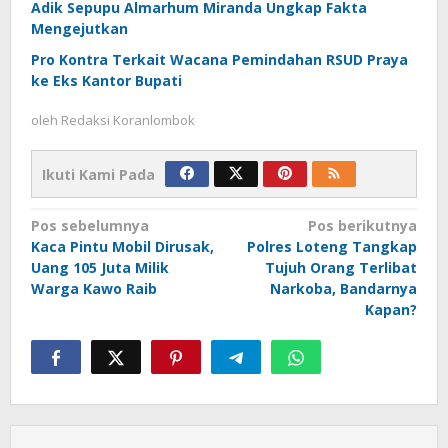
Adik Sepupu Almarhum Miranda Ungkap Fakta
Mengejutkan
Pro Kontra Terkait Wacana Pemindahan RSUD Praya
ke Eks Kantor Bupati
oleh
Redaksi Koranlombok
Ikuti Kami Pada
Navigasi
Pos sebelumnya
Pos berikutnya
Kaca Pintu Mobil Dirusak,
Polres Loteng Tangkap
pos
Uang 105 Juta Milik
Tujuh Orang Terlibat
Warga Kawo Raib
Narkoba, Bandarnya
Kapan?