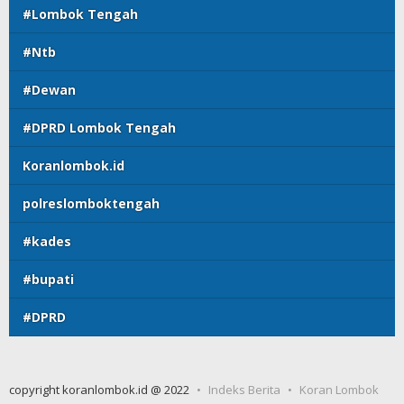
#Lombok Tengah
#Ntb
#Dewan
#DPRD Lombok Tengah
Koranlombok.id
polreslomboktengah
#kades
#bupati
#DPRD
copyright koranlombok.id @ 2022
Indeks Berita
Koran Lombok