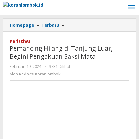
Lewati
ke
konten
Homepage
»
Terbaru
»
Pemancing
Hilang
di
Peristiwa
Tanjung
Pemancing Hilang di Tanjung Luar,
Luar,
Begini Pengakuan Saksi Mata
Begini
Pengakuan
Februari 19, 2024
oleh
-
3731 Dilihat
Saksi
Redaksi
oleh
Redaksi Koranlombok
Mata
Koranlombok