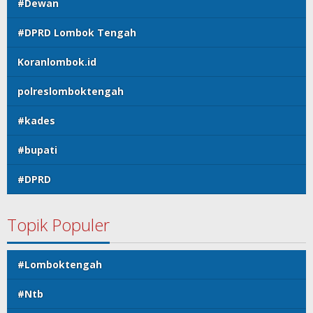
#Dewan
#DPRD Lombok Tengah
Koranlombok.id
polreslomboktengah
#kades
#bupati
#DPRD
Topik Populer
#Lomboktengah
#Ntb