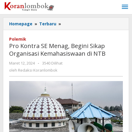
Lewati
ke
konten
Homepage
»
Terbaru
»
Pro
Kontra
SE
Polemik
Menag,
Pro Kontra SE Menag, Begini Sikap
Begini
Organisasi Kemahasiswaan di NTB
Sikap
Organisasi
Maret 12, 2024
oleh
-
3540 Dilihat
Kemahasiswaan
Redaksi
oleh
Redaksi Koranlombok
di
Koranlombok
NTB