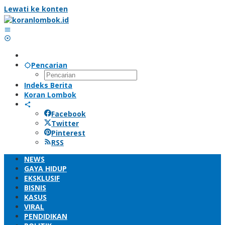
Lewati ke konten
Pencarian
Indeks Berita
Koran Lombok
Facebook
Twitter
Pinterest
RSS
NEWS
GAYA HIDUP
EKSKLUSIF
BISNIS
KASUS
VIRAL
PENDIDIKAN