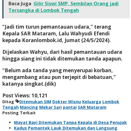
Baca Juga
Gilir Siswi SMP, Sembilan Orang jadi
Tersangka di Lombok Tengah
“Jadi tim turun pemantauan udara,” terang
Kepala SAR Mataram, Lalu Wahyudi Efendi
kepada Koranlombok.id, Jumat (24/5/2024).
Dijelaskan Wahyu, dari hasil pemantauan udara
hingga siang ini tidak ditemukan tanda apapun.
“Belum ada tanda yang menyerupai korban,
mengambang atau pun terjepit di bebatuan,”
katanya singkat.(dik)
Post Views:
10,121
Ditag
Ditemukan SIM
Dokter Wisnu
Keluarga
Lombok
Tengah
Mancing
Mekar Sari
pantai
SAR Mataram
Posting Terkait
Mayat Bayi Ditemukan Tanpa Kepala di Desa Penujak
Kadus Pemantek Lauk Ditemukan dan Langsung