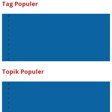
Tag Populer
#Lomboktengah
#Lombok Tengah
#Ntb
#Dewan
#DPRD Lombok Tengah
Koranlombok.id
polreslomboktengah
#kades
#bupati
#DPRD
Topik Populer
#Lomboktengah
#Lombok Tengah
#Ntb
#Dewan
#DPRD Lombok Tengah
Koranlombok.id