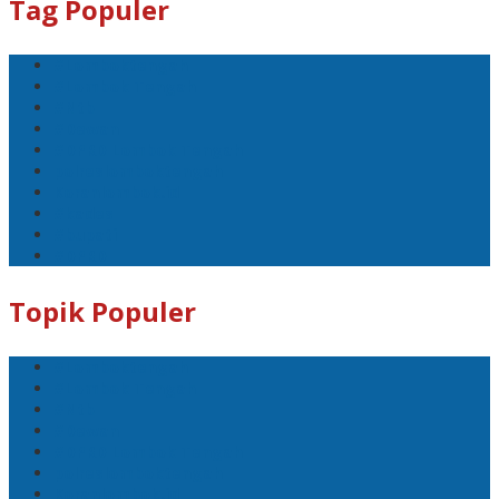
Tag Populer
#Lomboktengah
#Lombok Tengah
#Ntb
#Dewan
#DPRD Lombok Tengah
polreslomboktengah
Koranlombok.id
#kades
#bupati
#DPRD
Topik Populer
#Lomboktengah
#Lombok Tengah
#Ntb
#Dewan
#DPRD Lombok Tengah
polreslomboktengah
Koranlombok.id