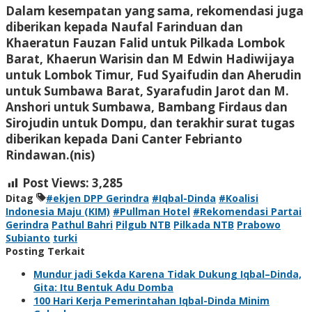
Dalam kesempatan yang sama, rekomendasi juga
diberikan kepada Naufal Farinduan dan
Khaeratun Fauzan Falid untuk Pilkada Lombok
Barat, Khaerun Warisin dan M Edwin Hadiwijaya
untuk Lombok Timur, Fud Syaifudin dan Aherudin
untuk Sumbawa Barat, Syarafudin Jarot dan M.
Anshori untuk Sumbawa, Bambang Firdaus dan
Sirojudin untuk Dompu, dan terakhir surat tugas
diberikan kepada Dani Canter Febrianto
Rindawan.
(nis)
Post Views:
3,285
Ditag
#ekjen DPP Gerindra
#Iqbal-Dinda
#Koalisi
Indonesia Maju (KIM)
#Pullman Hotel
#Rekomendasi Partai
Gerindra
Pathul Bahri
Pilgub NTB
Pilkada NTB
Prabowo
Subianto
turki
Posting Terkait
Mundur jadi Sekda Karena Tidak Dukung Iqbal–Dinda,
Gita: Itu Bentuk Adu Domba
100 Hari Kerja Pemerintahan Iqbal-Dinda Minim