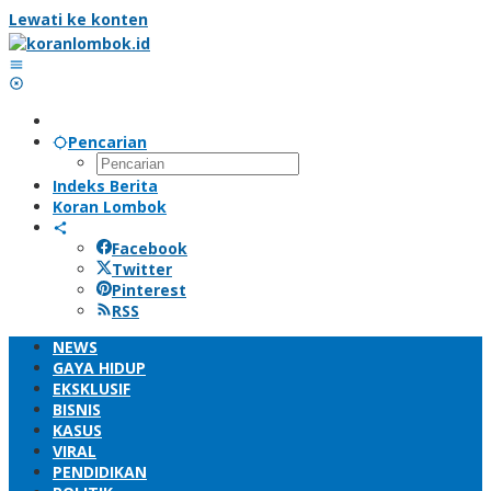
Lewati ke konten
Pencarian
Indeks Berita
Koran Lombok
Facebook
Twitter
Pinterest
RSS
NEWS
GAYA HIDUP
EKSKLUSIF
BISNIS
KASUS
VIRAL
PENDIDIKAN