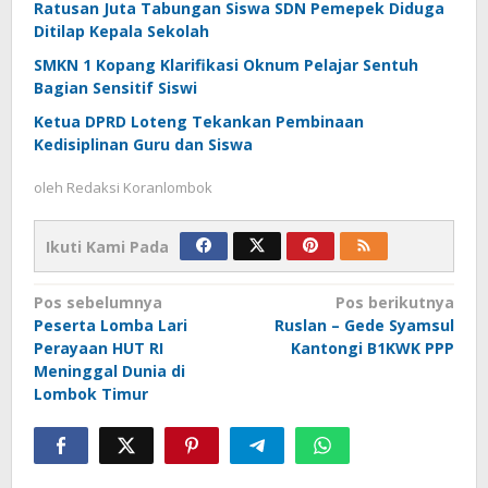
Ratusan Juta Tabungan Siswa SDN Pemepek Diduga
Ditilap Kepala Sekolah
SMKN 1 Kopang Klarifikasi Oknum Pelajar Sentuh
Bagian Sensitif Siswi
Ketua DPRD Loteng Tekankan Pembinaan
Kedisiplinan Guru dan Siswa
oleh
Redaksi Koranlombok
Ikuti Kami Pada
Navigasi
Pos sebelumnya
Pos berikutnya
Peserta Lomba Lari
Ruslan – Gede Syamsul
pos
Perayaan HUT RI
Kantongi B1KWK PPP
Meninggal Dunia di
Lombok Timur