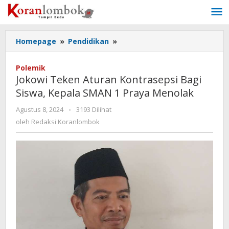
Lewati
ke
konten
Homepage
»
Pendidikan
»
Jokowi
Teken
Aturan
Polemik
Kontrasepsi
Jokowi Teken Aturan Kontrasepsi Bagi
Bagi
Siswa, Kepala SMAN 1 Praya Menolak
Siswa,
Kepala
Agustus 8, 2024
oleh
-
3193 Dilihat
SMAN
Redaksi
oleh
Redaksi Koranlombok
1
Koranlombok
Praya
Menolak