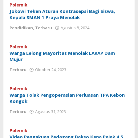
Polemik
Jokowi Teken Aturan Kontrasepsi Bagi Siswa,
Kepala SMAN 1 Praya Menolak
Pendidikan
,
Terbaru
Agustus 8, 2024
oleh
Redaksi
Koranlombok
Polemik
Warga Lelong Mayoritas Menolak LARAP Dam
Mujur
Terbaru
Oktober 24, 2023
oleh
Redaksi
Koranlombok
Polemik
Warga Tolak Pengoperasian Perluasan TPA Kebon
Kongok
Terbaru
Agustus 31, 2023
oleh
Redaksi
Koranlombok
Polemik
Video Pengakuan Pedagang Bakso Kena Pajak 4,5