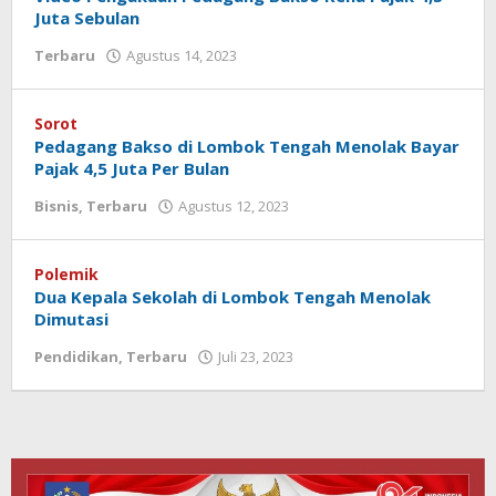
Juta Sebulan
Terbaru
Agustus 14, 2023
oleh
Redaksi
Koranlombok
Sorot
Pedagang Bakso di Lombok Tengah Menolak Bayar
Pajak 4,5 Juta Per Bulan
Bisnis
,
Terbaru
Agustus 12, 2023
oleh
Redaksi
Koranlombok
Polemik
Dua Kepala Sekolah di Lombok Tengah Menolak
Dimutasi
Pendidikan
,
Terbaru
Juli 23, 2023
oleh
Redaksi
Koranlombok