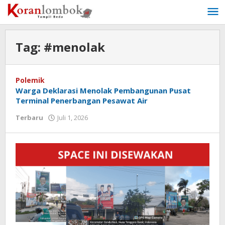
Lewati
ke
konten
Tag:
#menolak
Polemik
Warga Deklarasi Menolak Pembangunan Pusat
Terminal Penerbangan Pesawat Air
Terbaru
Juli 1, 2026
oleh
Redaksi
Koranlombok