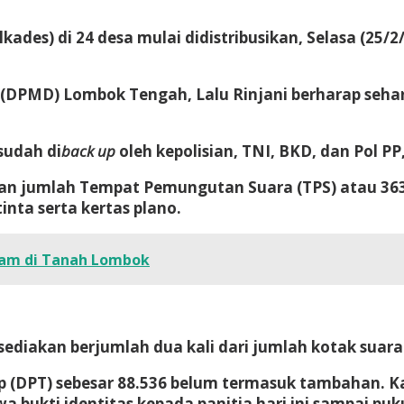
lkades) di 24 desa mulai didistribusikan, Selasa (25
DPMD) Lombok Tengah, Lalu Rinjani berharap sehari
sudah di
back up
oleh kepolisian, TNI, BKD, dan Pol P
gan jumlah Tempat Pemungutan Suara (TPS) atau 363 
inta serta kertas plano.
slam di Tanah Lombok
disediakan berjumlah dua kali dari jumlah kotak suara
p (DPT) sebesar 88.536 belum termasuk tambahan. Ka
 bukti identitas kepada panitia hari ini sampai pu