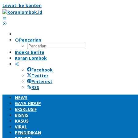
Lewati ke konten
Pencarian
Indeks Berita
Koran Lombok
Facebook
Twitter
Pinterest
RSS
NEWS
GAYA HIDUP
EKSKLUSIF
BISNIS
KASUS
VIRAL
PENDIDIKAN