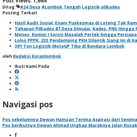
Post Views:
1,664
Ditag
#24 Desa
#Lombok Tengah
Logistik
pilkades
Posting Terkait
Hasil Audit Sosial, Enam Puskesmas di Loteng Tak Rama
Tahapan Pilkades 87 Desa Dimulai, Kades, PNS Hingga 
Monev, Komisi I Soroti Masalah Pertek hingga Persiapa
Lolos PPPK, 233 Pendamping PKH Dilantik Siang Ini di
391 Ton Logistik MotoGP Tiba di Bandara Lombok
oleh
Redaksi Koranlombok
Ikuti Kami Pada
Navigasi pos
Pos sebelumnya
Dewan Hamzan Terima Aspirasi dari Senima
Pos berikutnya
Dewan Ahmad Ungkap Maraknya Jalan Rusak