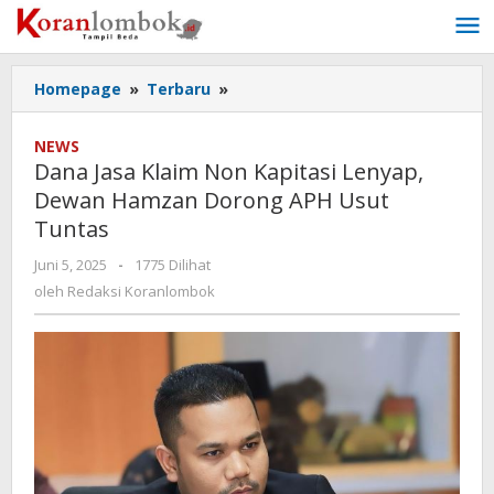
Lewati
ke
konten
Homepage
»
Terbaru
»
Dana
Jasa
Klaim
NEWS
Non
Dana Jasa Klaim Non Kapitasi Lenyap,
Kapitasi
Dewan Hamzan Dorong APH Usut
Lenyap,
Tuntas
Dewan
Hamzan
Juni 5, 2025
oleh
-
1775 Dilihat
Dorong
Redaksi
oleh
Redaksi Koranlombok
APH
Koranlombok
Usut
Tuntas