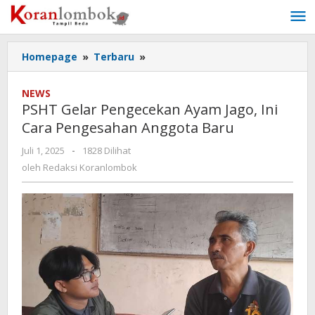
Lewati
ke
konten
Homepage
»
Terbaru
»
PSHT
Gelar
Pengecekan
NEWS
Ayam
PSHT Gelar Pengecekan Ayam Jago, Ini
Jago,
Cara Pengesahan Anggota Baru
Ini
Cara
Juli 1, 2025
oleh
-
1828 Dilihat
Pengesahan
Redaksi
oleh
Redaksi Koranlombok
Anggota
Koranlombok
Baru