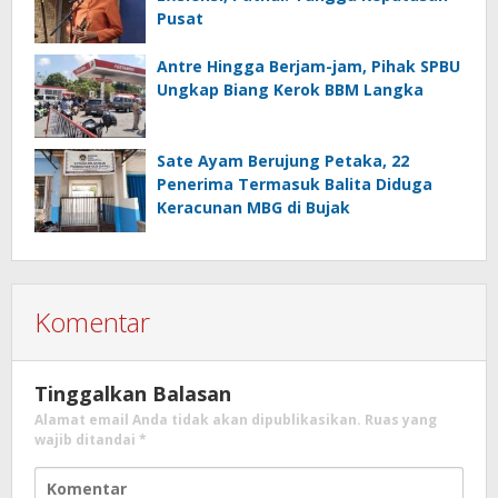
Pusat
Antre Hingga Berjam-jam, Pihak SPBU
Ungkap Biang Kerok BBM Langka
Sate Ayam Berujung Petaka, 22
Penerima Termasuk Balita Diduga
Keracunan MBG di Bujak
Komentar
Tinggalkan Balasan
Alamat email Anda tidak akan dipublikasikan.
Ruas yang
wajib ditandai
*