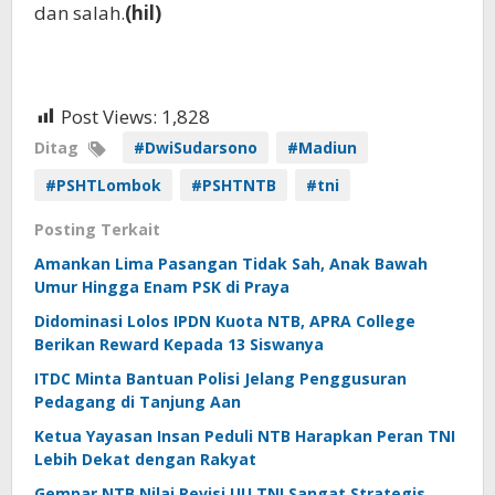
dan salah.
(hil)
Post Views:
1,828
Ditag
#DwiSudarsono
#Madiun
#PSHTLombok
#PSHTNTB
#tni
Posting Terkait
Amankan Lima Pasangan Tidak Sah, Anak Bawah
Umur Hingga Enam PSK di Praya
Didominasi Lolos IPDN Kuota NTB, APRA College
Berikan Reward Kepada 13 Siswanya
ITDC Minta Bantuan Polisi Jelang Penggusuran
Pedagang di Tanjung Aan
Ketua Yayasan Insan Peduli NTB Harapkan Peran TNI
Lebih Dekat dengan Rakyat
Gempar NTB Nilai Revisi UU TNI Sangat Strategis