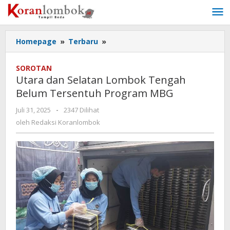
Lewati
ke
konten
Homepage
»
Terbaru
»
Utara
dan
Selatan
SOROTAN
Lombok
Utara dan Selatan Lombok Tengah
Tengah
Belum Tersentuh Program MBG
Belum
Tersentuh
Juli 31, 2025
oleh
-
2347 Dilihat
Program
Redaksi
oleh
Redaksi Koranlombok
MBG
Koranlombok