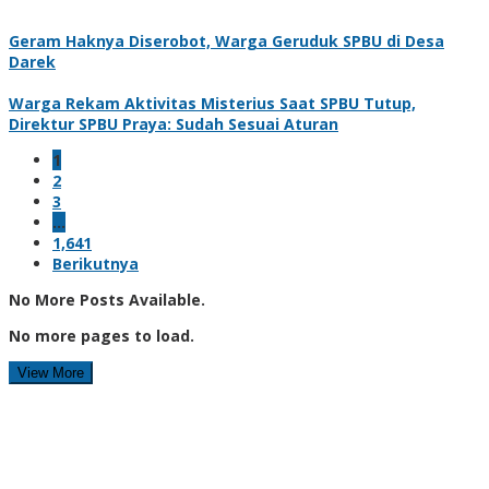
Geram Haknya Diserobot, Warga Geruduk SPBU di Desa
Darek
Warga Rekam Aktivitas Misterius Saat SPBU Tutup,
Direktur SPBU Praya: Sudah Sesuai Aturan
1
2
3
…
1,641
Berikutnya
No More Posts Available.
No more pages to load.
View More