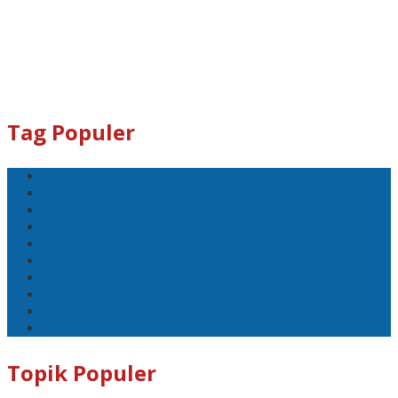
Tag Populer
#Lomboktengah
#Lombok Tengah
#Ntb
#Dewan
#DPRD Lombok Tengah
polreslomboktengah
Koranlombok.id
#kades
#bupati
#DPRD
Topik Populer