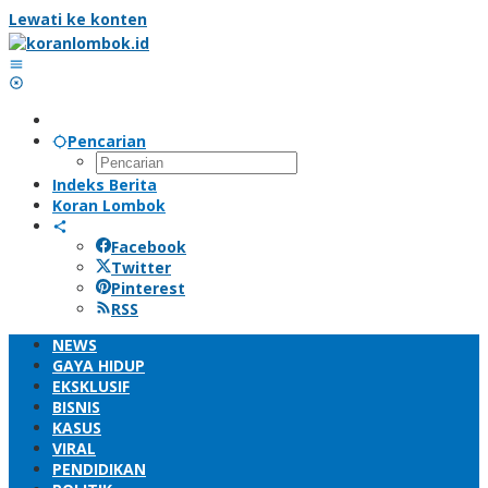
Lewati ke konten
Pencarian
Indeks Berita
Koran Lombok
Facebook
Twitter
Pinterest
RSS
NEWS
GAYA HIDUP
EKSKLUSIF
BISNIS
KASUS
VIRAL
PENDIDIKAN