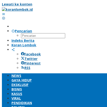
Lewati ke konten
Pencarian
Indeks Berita
Koran Lombok
Facebook
Twitter
Pinterest
RSS
NEWS
GAYA HIDUP
EKSKLUSIF
BISNIS
KASUS
VIRAL
PENDIDIKAN