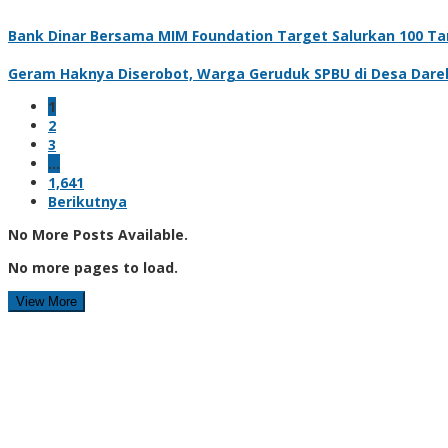
Bank Dinar Bersama MIM Foundation Target Salurkan 100 Tan
Geram Haknya Diserobot, Warga Geruduk SPBU di Desa Dare
1
2
3
…
1,641
Berikutnya
No More Posts Available.
No more pages to load.
View More