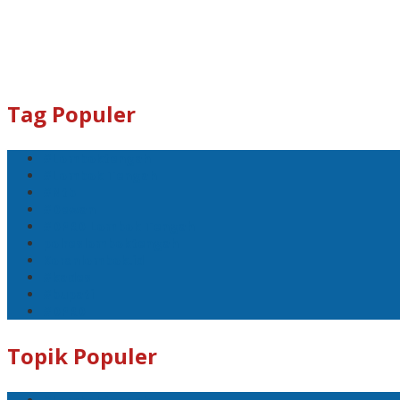
Tag Populer
#Lomboktengah
#Lombok Tengah
#Ntb
#Dewan
#DPRD Lombok Tengah
polreslomboktengah
Koranlombok.id
#kades
#bupati
#DPRD
Topik Populer