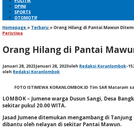
POLITIK
OPINI
SPORTS
OTOMOTIF
Homepage
»
Terbaru
»
Orang Hilang di Pantai Mawun Dite
Peristiwa
Orang Hilang di Pantai Maw
Januari 28, 2023
Januari 28, 2023
oleh
Redaksi Koranlombok
-
15
oleh
Redaksi Koranlombok
FOTO ISTIMEWA KORANLOMBOK.ID Tim SAR Mataram saat
LOMBOK
– Jumene warga Dusun Sangi, Desa Bangke
sekitar pukul 20.00 WITA.
Jasad Jumene ditemukan mengambang di Tanjung Me
dibantu oleh nelayan di sekitar Pantai Mawun.