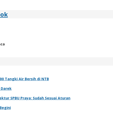
bok
aca
0 Tangki Air Bersih di NTB
 Darek
ektur SPBU Praya: Sudah Sesuai Aturan
Begini