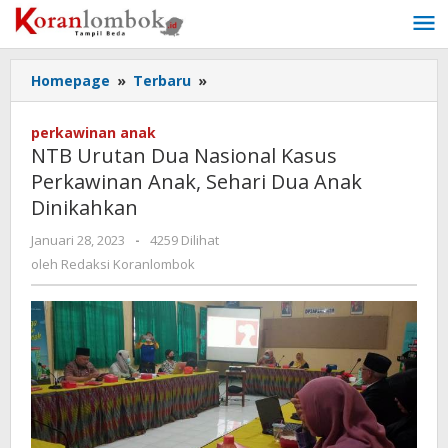
Lewati
ke
konten
Homepage
»
Terbaru
»
NTB
Urutan
Dua
perkawinan anak
Nasional
NTB Urutan Dua Nasional Kasus
Kasus
Perkawinan Anak, Sehari Dua Anak
Perkawinan
Dinikahkan
Anak,
Sehari
Januari 28, 2023
oleh
-
4259 Dilihat
Dua
Redaksi
oleh
Redaksi Koranlombok
Anak
Koranlombok
Dinikahkan