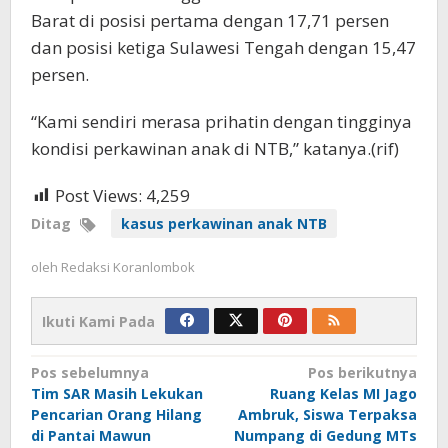
Barat di posisi pertama dengan 17,71 persen
dan posisi ketiga Sulawesi Tengah dengan 15,47
persen.
“Kami sendiri merasa prihatin dengan tingginya
kondisi perkawinan anak di NTB,” katanya.(rif)
Post Views:
4,259
Ditag
kasus perkawinan anak NTB
oleh
Redaksi Koranlombok
Ikuti Kami Pada
Navigasi
Pos sebelumnya
Pos berikutnya
Tim SAR Masih Lekukan
Ruang Kelas MI Jago
pos
Pencarian Orang Hilang
Ambruk, Siswa Terpaksa
di Pantai Mawun
Numpang di Gedung MTs