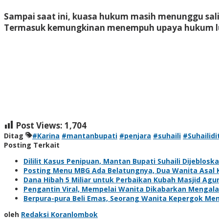
Sampai saat ini, kuasa hukum masih menunggu sali
Termasuk kemungkinan menempuh upaya hukum luar
Post Views:
1,704
Ditag
#Karina
#mantanbupati
#penjara
#suhaili
#Suhailid
Posting Terkait
Dililit Kasus Penipuan, Mantan Bupati Suhaili Dijeblosk
Posting Menu MBG Ada Belatungnya, Dua Wanita Asal Ke
Dana Hibah 5 Miliar untuk Perbaikan Kubah Masjid Ag
Pengantin Viral, Mempelai Wanita Dikabarkan Mengala
Berpura-pura Beli Emas, Seorang Wanita Kepergok Menc
oleh
Redaksi Koranlombok