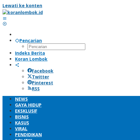
Lewati ke konten
Pencarian
Indeks Berita
Koran Lombok
Facebook
Twitter
Pinterest
RSS
NEWS
GAYA HIDUP
EKSKLUSIF
BISNIS
KASUS
VIRAL
PENDIDIKAN