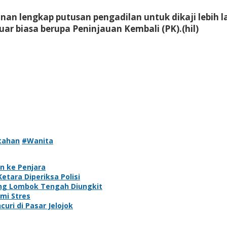
nan lengkap putusan pengadilan untuk dikaji lebih
 biasa berupa Peninjauan Kembali (PK).
(hil)
itahan
#Wanita
an ke Penjara
tara Diperiksa Polisi
ung Lombok Tengah Diungkit
mi Stres
uri di Pasar Jelojok