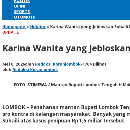
POLITIK
OPINI
SPORTS
OTOMOTIF
Homepage
»
Hukrim
»
Karina Wanita yang Jebloskan Suhaili 
UPDATE
Karina Wanita yang Jebloskan
Mei 8, 2026
oleh
Redaksi Koranlombok
-
1704 Dilihat
oleh
Redaksi Koranlombok
FOTO ISTIMEWA / Mantan Bupati Lombok Tengah H.Moh S
LOMBOK
– Penahanan mantan Bupati Lombok Tengah
pro kontra di kalangan masyarakat. Banyak yang 
Suhaili atas kasus penipuan Rp 1,5 miliar tersebut.