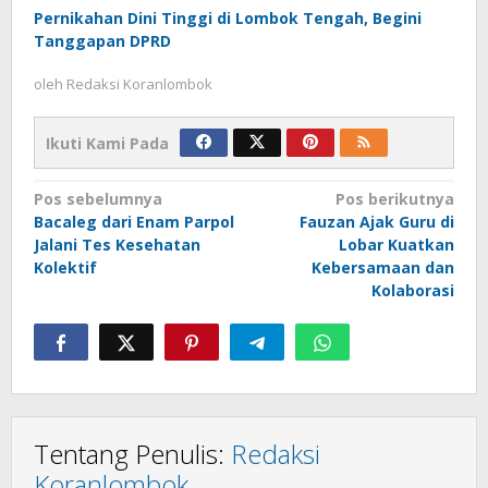
Pernikahan Dini Tinggi di Lombok Tengah, Begini
Tanggapan DPRD
oleh
Redaksi Koranlombok
Ikuti Kami Pada
Navigasi
Pos sebelumnya
Pos berikutnya
Bacaleg dari Enam Parpol
Fauzan Ajak Guru di
pos
Jalani Tes Kesehatan
Lobar Kuatkan
Kolektif
Kebersamaan dan
Kolaborasi
Tentang Penulis:
Redaksi
Koranlombok