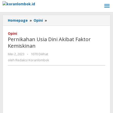
Lewati
ke
konten
Homepage
»
Opini
»
Pernikahan
Usia
Dini
Opini
Akibat
Pernikahan Usia Dini Akibat Faktor
Faktor
Kemiskinan
Kemiskinan
Mei 2, 2023
oleh
-
1070 Dilihat
Redaksi
oleh
Redaksi Koranlombok
Koranlombok