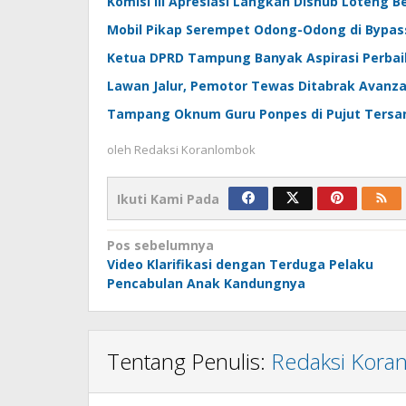
Komisi III Apresiasi Langkah Dishub Loteng B
Mobil Pikap Serempet Odong-Odong di Bypass
Ketua DPRD Tampung Banyak Aspirasi Perbaik
Lawan Jalur, Pemotor Tewas Ditabrak Avanza 
Tampang Oknum Guru Ponpes di Pujut Tersa
oleh
Redaksi Koranlombok
Ikuti Kami Pada
Navigasi
Pos sebelumnya
Video Klarifikasi dengan Terduga Pelaku
pos
Pencabulan Anak Kandungnya
Tentang Penulis:
Redaksi Kora