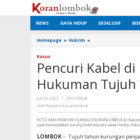
Lewati
ke
konten
NEWS
GAYA HIDUP
EKSKLUSIF
BIS
Homepage
»
Hukrim
»
Pencuri
Kabel
di
Kasus
Bypass
Pencuri Kabel d
Terancam
Hukuman
Hukuman Tujuh 
Tujuh
Tahun
Penjara
Juli 20, 2023
oleh
-
2315 Dilihat
Redaksi
oleh
Redaksi Koranlombok
Koranlombok
FOTO ANIS PRABOWO JURNALIS KORANLOMBOK.ID Kapolres
saat menunjukkan barang bukti kepada awak media, Rabu 
LOMBOK
– Tujuh tahun kurungan penj