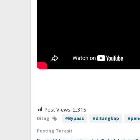
Post Views:
2,315
Ditag
#Bypass
#ditangkap
#penc
Posting Terkait