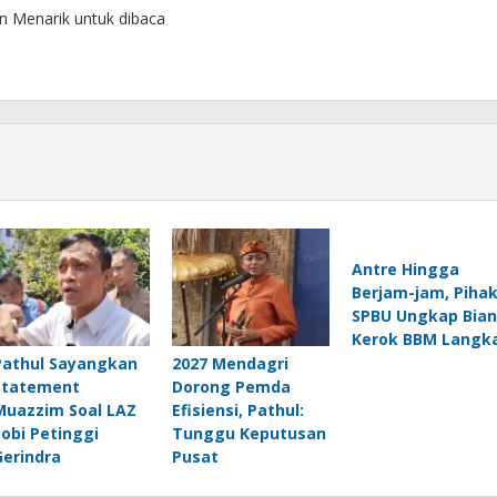
n Menarik untuk dibaca
Antre Hingga
Berjam-jam, Piha
SPBU Ungkap Bia
Kerok BBM Langk
Pathul Sayangkan
2027 Mendagri
Statement
Dorong Pemda
Muazzim Soal LAZ
Efisiensi, Pathul:
Lobi Petinggi
Tunggu Keputusan
Gerindra
Pusat