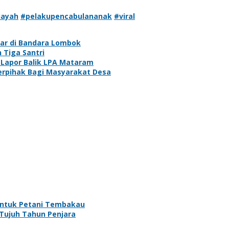
uayah
#pelakupencabulananak
#viral
kar di Bandara Lombok
 Tiga Santri
Lapor Balik LPA Mataram
Berpihak Bagi Masyarakat Desa
untuk Petani Tembakau
Tujuh Tahun Penjara