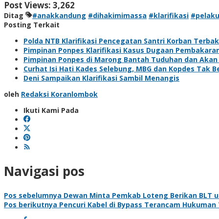
Post Views:
3,262
Ditag
#anakkandung
#dihakimimassa
#klarifikasi
#pelak
Posting Terkait
Polda NTB Klarifikasi Pencegatan Santri Korban Terba
Pimpinan Ponpes Klarifikasi Kasus Dugaan Pembakaran
Pimpinan Ponpes di Marong Bantah Tuduhan dan Akan 
Curhat Isi Hati Kades Selebung, MBG dan Kopdes Tak 
Deni Sampaikan Klarifikasi Sambil Menangis
oleh
Redaksi Koranlombok
Ikuti Kami Pada
Navigasi pos
Pos sebelumnya
Dewan Minta Pemkab Loteng Berikan BLT 
Pos berikutnya
Pencuri Kabel di Bypass Terancam Hukuman 