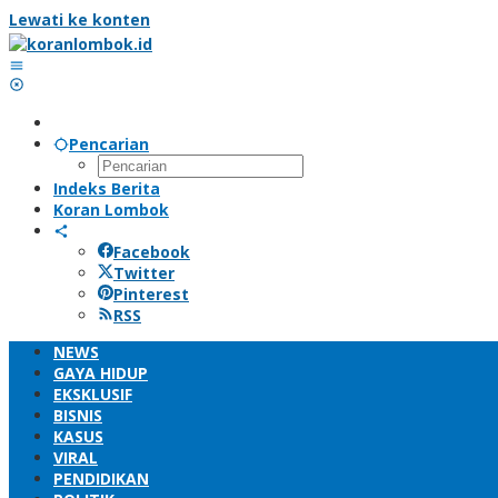
Lewati ke konten
Pencarian
Indeks Berita
Koran Lombok
Facebook
Twitter
Pinterest
RSS
NEWS
GAYA HIDUP
EKSKLUSIF
BISNIS
KASUS
VIRAL
PENDIDIKAN