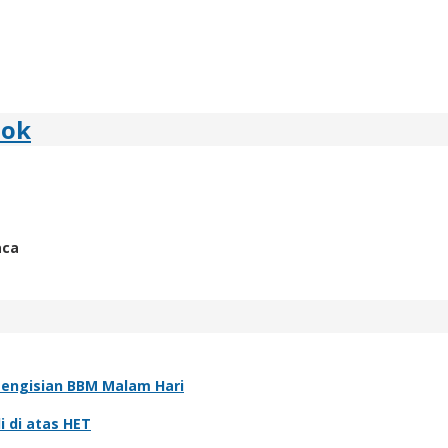
bok
aca
Pengisian BBM Malam Hari
i di atas HET