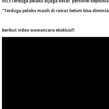
itu,tTerduga pelaku dijaga ketat personel kepolisi
“Terduga pelaku masih di rawat belum bisa dimintai 
berikut video wawancara eksklusif: