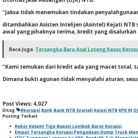
“Jaksa tidak menemukan tindakan penyalahgunaan k
ditambahkan Asisten Intelijen (Asintel) Kejati NT
awal yang pihaknya terima, kredit yang disalurka
Baca Juga
Tersangka Baru Asal Loteng Kasus Kerus
“Kami temukan dari kredit ada yang macet total, t
Dimana bukti agunan tidak menyalahi aturan, sesuai
Post Views:
4,027
Ditag
#korupsi
Bank
Bank NTB Syariah
Kejati NTB
KPK RI
O
Posting Terkait
Rekor Kelam! Tiga Bupati Lombok Barat Korupsi
Empat Tersangka Korupsi Pengadaan Dump Truck Meng
ITDC Tanggapi Laporan ke KPK, Berdalih Tak Mengelol