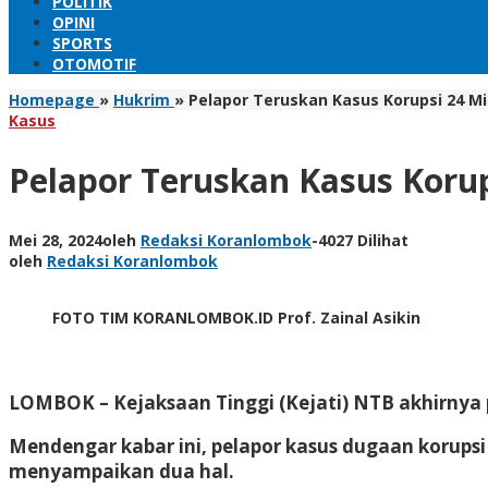
POLITIK
OPINI
SPORTS
OTOMOTIF
Homepage
»
Hukrim
»
Pelapor Teruskan Kasus Korupsi 24 Mi
Kasus
Pelapor Teruskan Kasus Korup
Mei 28, 2024
oleh
Redaksi Koranlombok
-
4027 Dilihat
oleh
Redaksi Koranlombok
FOTO TIM KORANLOMBOK.ID Prof. Zainal Asikin
LOMBOK
– Kejaksaan Tinggi (Kejati) NTB akhirnya 
Mendengar kabar ini, pelapor kasus dugaan korupsi
menyampaikan dua hal.