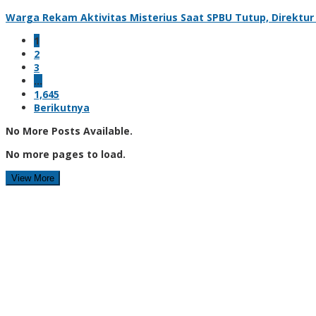
Warga Rekam Aktivitas Misterius Saat SPBU Tutup, Direktur
1
2
3
…
1,645
Berikutnya
No More Posts Available.
No more pages to load.
View More