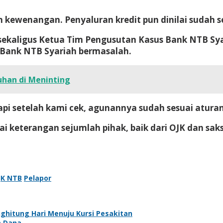
ewenangan. Penyaluran kredit pun dinilai sudah se
B sekaligus Ketua Tim Pengusutan Kasus Bank NTB S
n Bank NTB Syariah bermasalah.
uhan di Meninting
api setelah kami cek, agunannya sudah sesuai aturan
 keterangan sejumlah pihak, baik dari OJK dan saks
JK NTB
Pelapor
hitung Hari Menuju Kursi Pesakitan
a Dana