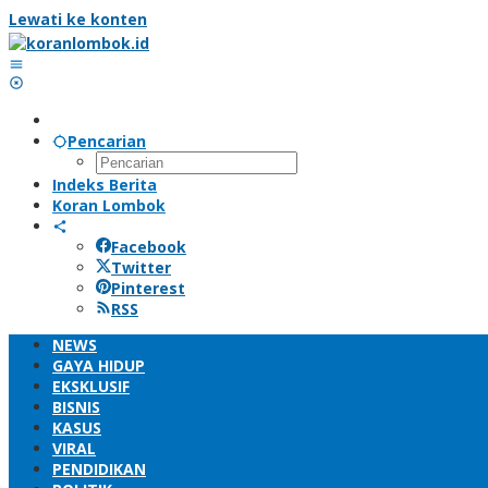
Lewati ke konten
Pencarian
Indeks Berita
Koran Lombok
Facebook
Twitter
Pinterest
RSS
NEWS
GAYA HIDUP
EKSKLUSIF
BISNIS
KASUS
VIRAL
PENDIDIKAN