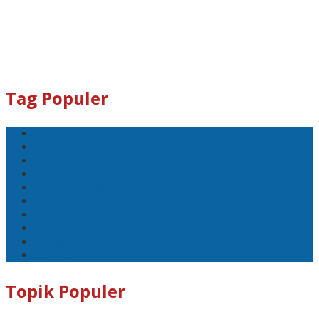
Tag Populer
#Lomboktengah
#Lombok Tengah
#Ntb
#Dewan
#DPRD Lombok Tengah
polreslomboktengah
Koranlombok.id
#kades
#bupati
#DPRD
Topik Populer