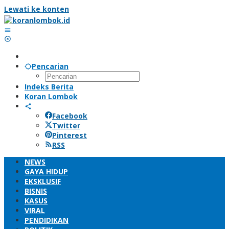
Lewati ke konten
Pencarian
Indeks Berita
Koran Lombok
Facebook
Twitter
Pinterest
RSS
NEWS
GAYA HIDUP
EKSKLUSIF
BISNIS
KASUS
VIRAL
PENDIDIKAN