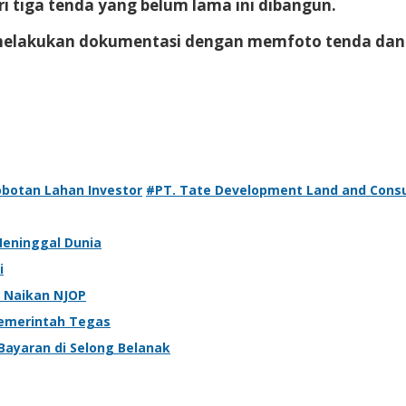
i tiga tenda yang belum lama ini dibangun.
g melakukan dokumentasi dengan memfoto tenda dan 
botan Lahan Investor
#PT. Tate Development Land and Cons
Meninggal Dunia
i
b Naikan NJOP
Pemerintah Tegas
 Bayaran di Selong Belanak