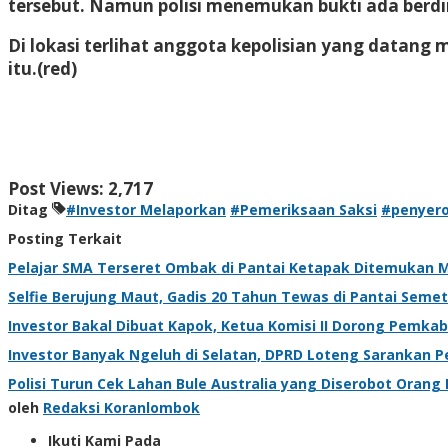
tersebut. Namun polisi menemukan bukti ada berdir
Di lokasi terlihat anggota kepolisian yang datan
itu
.(red)
Post Views:
2,717
Ditag
#Investor Melaporkan
#Pemeriksaan Saksi
#penyero
Posting Terkait
Pelajar SMA Terseret Ombak di Pantai Ketapak Ditemukan 
Selfie Berujung Maut, Gadis 20 Tahun Tewas di Pantai Semet
Investor Bakal Dibuat Kapok, Ketua Komisi II Dorong Pemka
Investor Banyak Ngeluh di Selatan, DPRD Loteng Sarankan 
Polisi Turun Cek Lahan Bule Australia yang Diserobot Orang
oleh
Redaksi Koranlombok
Ikuti Kami Pada