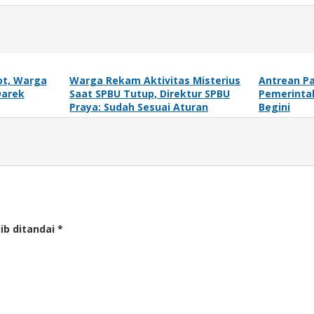
ot, Warga
Warga Rekam Aktivitas Misterius
Antrean Pa
Darek
Saat SPBU Tutup, Direktur SPBU
Pemerintah
Praya: Sudah Sesuai Aturan
Begini
ib ditandai
*