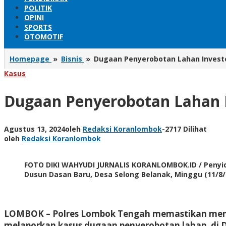
POLITIK
OPINI
SPORTS
OTOMOTIF
Homepage
»
Bisnis
»
Dugaan Penyerobotan Lahan Investor
Kasus
Dugaan Penyerobotan Lahan In
Agustus 13, 2024
oleh
Redaksi Koranlombok
-
2717 Dilihat
oleh
Redaksi Koranlombok
FOTO DIKI WAHYUDI JURNALIS KORANLOMBOK.ID / Penyidi
Dusun Dasan Baru, Desa Selong Belanak, Minggu (11/8/
LOMBOK
– Polres Lombok Tengah memastikan menin
melaporkan kasus dugaan penyerobotan lahan di Du