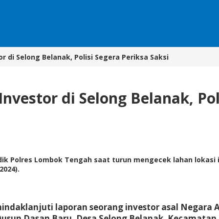
 di Selong Belanak, Polisi Segera Periksa Saksi
vestor di Selong Belanak, Poli
k Polres Lombok Tengah saat turun mengecek lahan lokasi i
2024).
daklanjuti laporan seorang investor asal Negara Au
sun Dasan Baru, Desa Selong Belanak, Kecamatan Pr