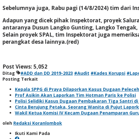
Sebelumnya juga, Rabu pagi (14/8/2024) tim dari I
Adapun yang dicek pihak Inspektorat, proyek Salur
antaranya Dusun Langko Gunting, Langko Tengak,
Selain proyek SPAL, tim Inspektorat juga memeriks
perangkat desa lainnya.
(red)
Post Views:
5,052
Ditag
#ADD dan DD 2019-2023
#Audit
#Kades Korupsi
#Lap
Posting Terkait
Kepala SPPG di Praya Dilaporkan Kasus Dugaan Pelece
Prof Asikin Akan Laporkan Tim Hotman Paris ke Polisi
Polisi Selidiki Kasus Dugaan Pembakaran Tiga Santri
‎Cinta Berujung Petaka, Seorang Wanita di Pujut Lapor
Wakil Ketua Komisi IV Kecam Dugaan Penamparan Guru
oleh
Redaksi Koranlombok
Ikuti Kami Pada