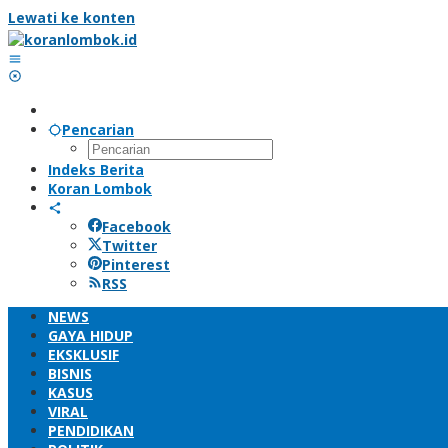
Lewati ke konten
Pencarian
Indeks Berita
Koran Lombok
Facebook
Twitter
Pinterest
RSS
NEWS
GAYA HIDUP
EKSKLUSIF
BISNIS
KASUS
VIRAL
PENDIDIKAN