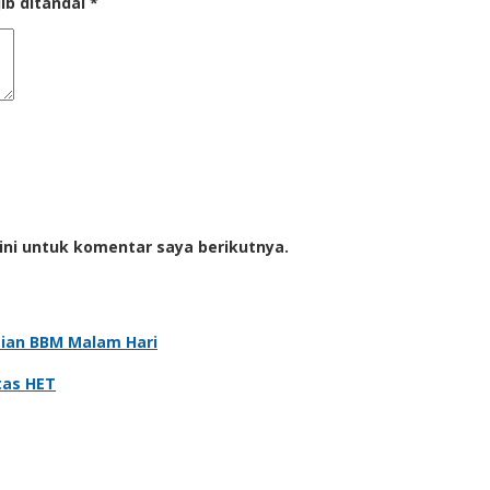
ib ditandai
*
ini untuk komentar saya berikutnya.
sian BBM Malam Hari
atas HET