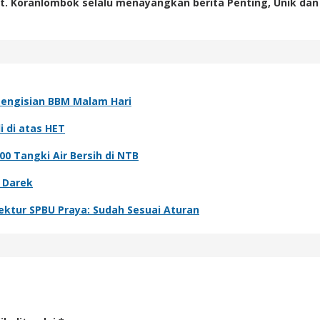
t. Koranlombok selalu menayangkan berita Penting, Unik dan
Pengisian BBM Malam Hari
i di atas HET
0 Tangki Air Bersih di NTB
 Darek
ektur SPBU Praya: Sudah Sesuai Aturan