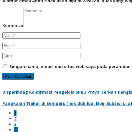
Alamat email Anda tidak akan dipublikasikan.
Ruas yang waj
Komentar
Simpan nama, email, dan situs web saya pada peramban 
Disperindag Konfirmasi Pengelola SPBU Praya Terkait Pengi
Pangkalan ‘Nakal’ di Semparu Terciduk Jual Elpiji Subsidi di 
1
2
3
…