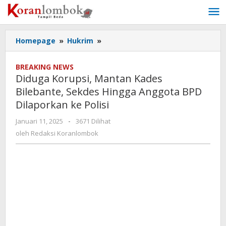
Lewati
ke
konten
Homepage
»
Hukrim
»
Diduga
Korupsi,
Mantan
BREAKING NEWS
Kades
Diduga Korupsi, Mantan Kades
Bilebante,
Bilebante, Sekdes Hingga Anggota BPD
Sekdes
Dilaporkan ke Polisi
Hingga
Anggota
Januari 11, 2025
oleh
-
3671 Dilihat
BPD
Redaksi
oleh
Redaksi Koranlombok
Dilaporkan
Koranlombok
ke
Polisi