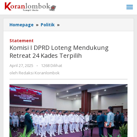
Lewati
ke
konten
Homepage
»
Politik
»
Komisi
I
DPRD
Statement
Loteng
Komisi I DPRD Loteng Mendukung
Mendukung
Retreat 24 Kades Terpilih
Retreat
24
April 27, 2025
oleh
-
1268 Dilihat
Kades
Redaksi
oleh
Redaksi Koranlombok
Terpilih
Koranlombok