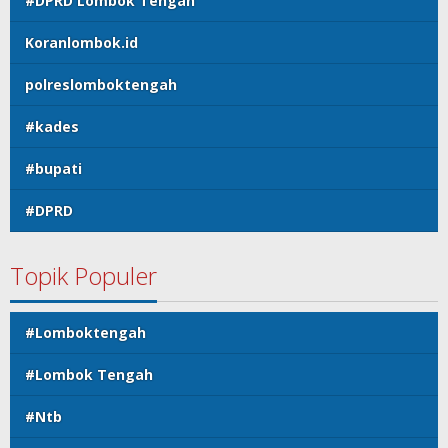
#DPRD Lombok Tengah
Koranlombok.id
polreslomboktengah
#kades
#bupati
#DPRD
Topik Populer
#Lomboktengah
#Lombok Tengah
#Ntb