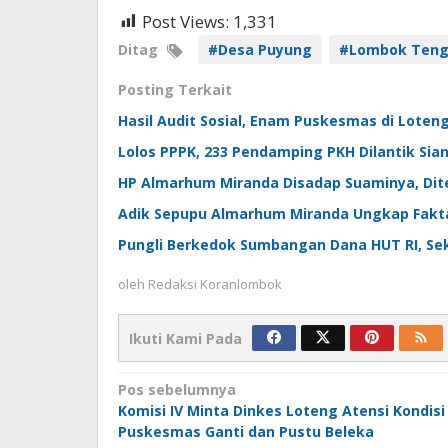
Post Views:
1,331
Ditag
#Desa Puyung
#Lombok Ten
Posting Terkait
Hasil Audit Sosial, Enam Puskesmas di Loten
Lolos PPPK, 233 Pendamping PKH Dilantik Sia
HP Almarhum Miranda Disadap Suaminya, Dit
Adik Sepupu Almarhum Miranda Ungkap Fakt
Pungli Berkedok Sumbangan Dana HUT RI, Sek
oleh
Redaksi Koranlombok
Ikuti Kami Pada
Navigasi
Pos sebelumnya
Komisi IV Minta Dinkes Loteng Atensi Kondisi
pos
Puskesmas Ganti dan Pustu Beleka