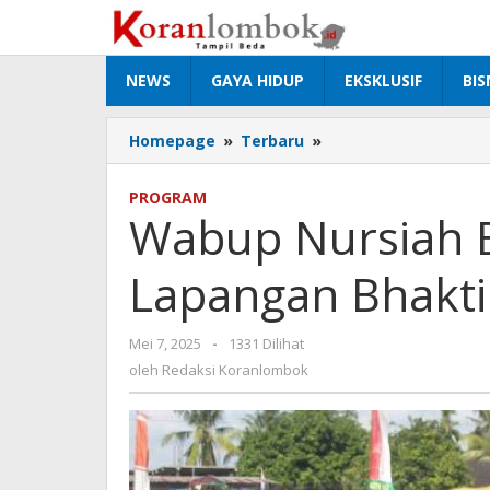
Lewati
ke
konten
NEWS
GAYA HIDUP
EKSKLUSIF
BIS
Homepage
»
Terbaru
»
Wabup
Nursiah
Buka
PROGRAM
TMMD
Wabup Nursiah 
Ke-
124
Lapangan Bhakt
di
Lapangan
Bhakti
Mei 7, 2025
oleh
-
1331 Dilihat
Puyung
Redaksi
oleh
Redaksi Koranlombok
Koranlombok