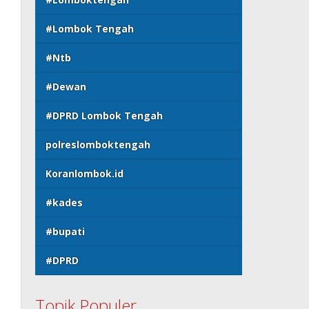
#Lombok Tengah
#Ntb
#Dewan
#DPRD Lombok Tengah
polreslomboktengah
Koranlombok.id
#kades
#bupati
#DPRD
Topik Populer