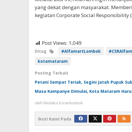
yang dekat dengan masyarakat. Memberik
kegiatan Corporate Social Responsibility 
Post Views:
1,049
Ditag
#AlfamartLombok
#CSRAlfam
kotamataram
Posting Terkait
Petani Sempat Teriak, Segini Jatah Pupuk Su
Masa Kampanye Dimulai, Kota Mataram Harus
oleh
Redaksi Koranlombok
Ikuti Kami Pada