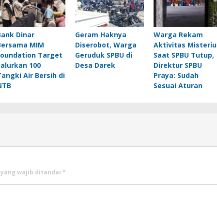
Bank Dinar
Geram Haknya
Warga Rekam
Bersama MIM
Diserobot, Warga
Aktivitas Misteriu
Foundation Target
Geruduk SPBU di
Saat SPBU Tutup,
Salurkan 100
Desa Darek
Direktur SPBU
Tangki Air Bersih di
Praya: Sudah
NTB
Sesuai Aturan
 yang wajib ditandai
*