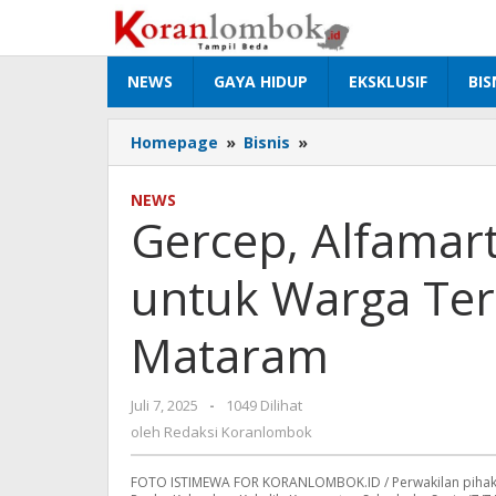
Lewati
ke
konten
NEWS
GAYA HIDUP
EKSKLUSIF
BIS
Homepage
»
Bisnis
»
Gercep,
Alfamart
Salurkan
NEWS
Bantuan
Gercep, Alfamar
untuk
Warga
untuk Warga Ter
Terdampak
Banjir
di
Mataram
Kota
Mataram
Juli 7, 2025
oleh
-
1049 Dilihat
Redaksi
oleh
Redaksi Koranlombok
Koranlombok
FOTO ISTIMEWA FOR KORANLOMBOK.ID / Perwakilan pihak