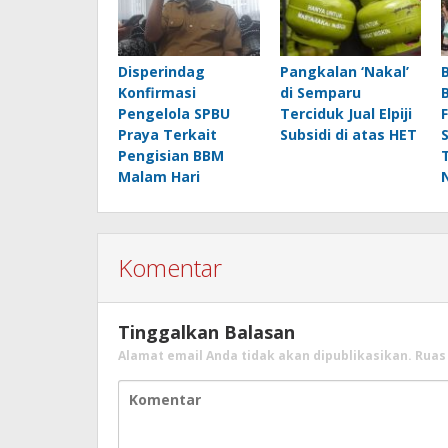
Disperindag
Pangkalan ‘Nakal’
Konfirmasi
di Semparu
Pengelola SPBU
Terciduk Jual Elpiji
Praya Terkait
Subsidi di atas HET
Pengisian BBM
Malam Hari
Komentar
Tinggalkan Balasan
Alamat email Anda tidak akan dipublikasikan.
Ruas