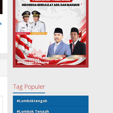
s
Tag Populer
#Lomboktengah
#Lombok Tengah