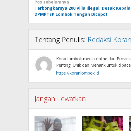
Navigasi
Pos sebelumnya
Terbongkarnya 200 Villa Illegal, Desak Kepala
pos
DPMPTSP Lombok Tengah Dicopot
Tentang Penulis:
Redaksi Kora
Koranlombok media online dari Provin
Penting, Unik dan Menarik untuk dibaca
https://koranlombok.id
Jangan Lewatkan