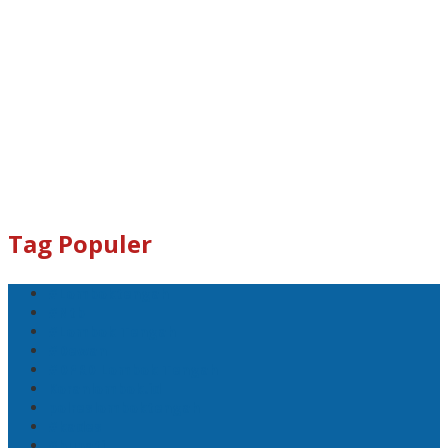
Tag Populer
#Lomboktengah
#Ntb
#Lombok Tengah
#Dewan
#DPRD Lombok Tengah
Koranlombok.id
polreslomboktengah
#kades
#bupati