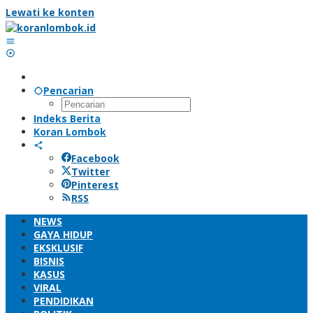
Lewati ke konten
Pencarian
Indeks Berita
Koran Lombok
Facebook
Twitter
Pinterest
RSS
NEWS
GAYA HIDUP
EKSKLUSIF
BISNIS
KASUS
VIRAL
PENDIDIKAN