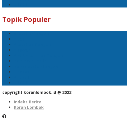
#DPRD
Topik Populer
#Lomboktengah
#Ntb
#Lombok Tengah
#Dewan
#DPRD Lombok Tengah
Koranlombok.id
polreslomboktengah
#kades
#bupati
#DPRD
copyright koranlombok.id @ 2022
Indeks Berita
Koran Lombok