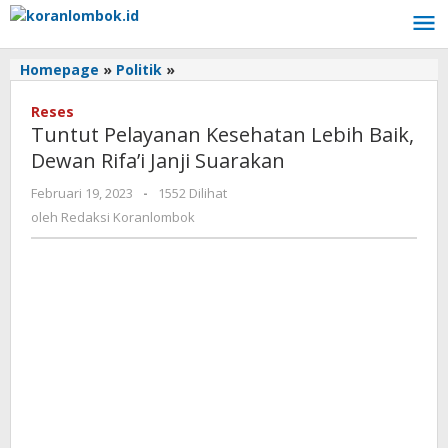
Lewati
ke
konten
Homepage
»
Politik
»
Tuntut
Pelayanan
Reses
Kesehatan
Tuntut Pelayanan Kesehatan Lebih Baik,
Lebih
Baik,
Dewan Rifa’i Janji Suarakan
Dewan
Februari 19, 2023
oleh
-
1552 Dilihat
Rifa’i
Redaksi
Janji
oleh
Redaksi Koranlombok
Koranlombok
Suarakan