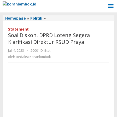
Lewati
ke
konten
Homepage
»
Politik
»
Soal
Diskon,
Statement
DPRD
Soal Diskon, DPRD Loteng Segera
Loteng
Segera
Klarifikasi Direktur RSUD Praya
Klarifikasi
Juli 4, 2023
oleh
-
20001 Dilihat
Direktur
Redaksi
RSUD
oleh
Redaksi Koranlombok
Koranlombok
Praya