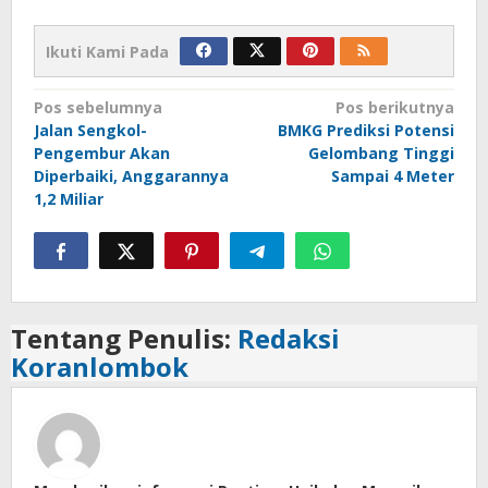
Ikuti Kami Pada
Navigasi
Pos sebelumnya
Pos berikutnya
Jalan Sengkol-
BMKG Prediksi Potensi
pos
Pengembur Akan
Gelombang Tinggi
Diperbaiki, Anggarannya
Sampai 4 Meter
1,2 Miliar
Tentang Penulis:
Redaksi
Koranlombok