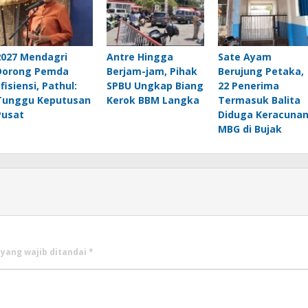
2027 Mendagri
Antre Hingga
Sate Ayam
Dorong Pemda
Berjam-jam, Pihak
Berujung Petaka,
fisiensi, Pathul:
SPBU Ungkap Biang
22 Penerima
Tunggu Keputusan
Kerok BBM Langka
Termasuk Balita
Pusat
Diduga Keracuna
MBG di Bujak
 yang wajib ditandai
*