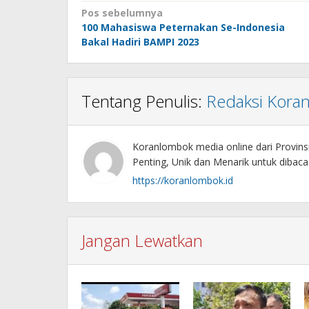
Navigasi
Pos sebelumnya
100 Mahasiswa Peternakan Se-Indonesia
pos
Bakal Hadiri BAMPI 2023
Tentang Penulis:
Redaksi Kora
Koranlombok media online dari Provin
Penting, Unik dan Menarik untuk dibaca
https://koranlombok.id
Jangan Lewatkan