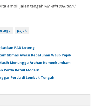
kita ambil jalan tengah
win-win solution
,”
otogp
pajak
gkatkan PAD Loteng
nkamtibmas Awasi Kepatuhan Wajib Pajak
h Masih Menunggu Arahan Kemenkumham
 Perda Retail Modern
anggar Perda di Lombok Tengah