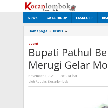
Lewati
ke
konten
NEWS
GAYA HIDUP
EKSKLUSIF
BIS
Homepage
»
Bisnis
»
Bupati
Pathul
Beberkan
event
Jika
Bupati Pathul B
MGPA
Merugi
Merugi Gelar M
Gelar
MotoGP
November 3, 2023
oleh
-
2819 Dilihat
Redaksi
oleh
Redaksi Koranlombok
Koranlombok