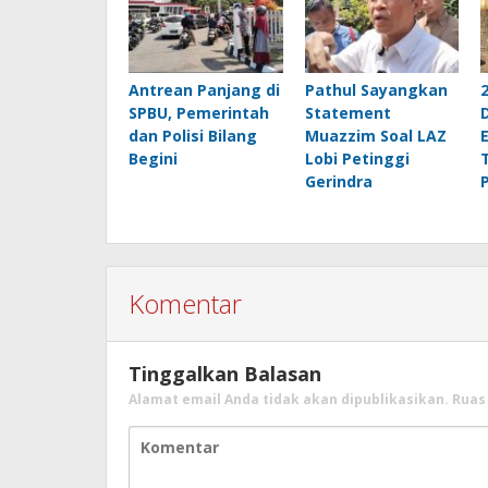
Antrean Panjang di
Pathul Sayangkan
SPBU, Pemerintah
Statement
dan Polisi Bilang
Muazzim Soal LAZ
E
Begini
Lobi Petinggi
Gerindra
Komentar
Tinggalkan Balasan
Alamat email Anda tidak akan dipublikasikan.
Ruas