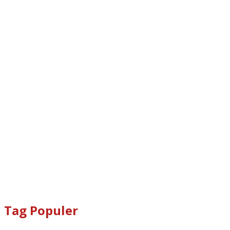
#bupati
#DPRD
Topik Populer
#Lomboktengah
#Lombok Tengah
#Ntb
#Dewan
#DPRD Lombok Tengah
polreslomboktengah
Koranlombok.id
#kades
#bupati
#DPRD
copyright koranlombok.id @ 2022
Indeks Berita
Koran Lombok