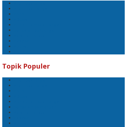
Pencarian
Indeks Berita
Koran Lombok
Facebook
Twitter
Pinterest
RSS
NEWS
GAYA HIDUP
EKSKLUSIF
BISNIS
KASUS
VIRAL
PENDIDIKAN
POLITIK
OPINI