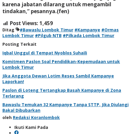
karena jabatan dilarang untuk mengambil
tindakan,” pesannya.
(fen)
Post Views:
1,459
Ditag
#Bawaslu Lombok Timur
#Kampanye
#Ormas
Lombok Timur
#Pilgub NTB
#Pilkada Lombok Timur
Posting Terkait
Iqbal Unggul di Tempat Nyoblos Suhaili
Komitmen Paslon Soal Pendidikan-Kepemudaan untuk
Lombok Timur
Jika Anggota Dewan Lotim Reses Sambil Kampanye
Laporkan!
Paslon di Loteng Tertangkap Basah Kampanye di Zona
Terlarang
Bawaslu Temukan 32 Kampanye Tanpa STTP, Jika Diulangi
Bakal Dibubarkan
oleh
Redaksi Koranlombok
Ikuti Kami Pada