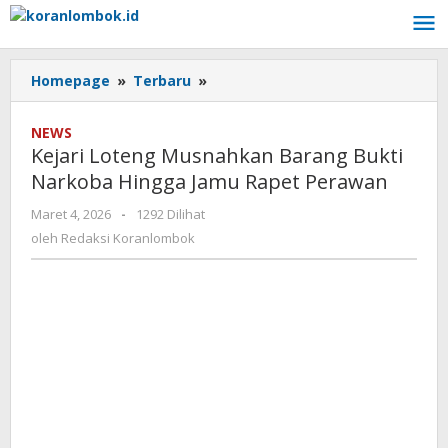
Lewati
ke
konten
Homepage
»
Terbaru
»
Kejari
Loteng
Musnahkan
NEWS
Barang
Kejari Loteng Musnahkan Barang Bukti
Bukti
Narkoba Hingga Jamu Rapet Perawan
Narkoba
Hingga
Maret 4, 2026
oleh
-
1292 Dilihat
Jamu
Redaksi
oleh
Redaksi Koranlombok
Rapet
Koranlombok
Perawan