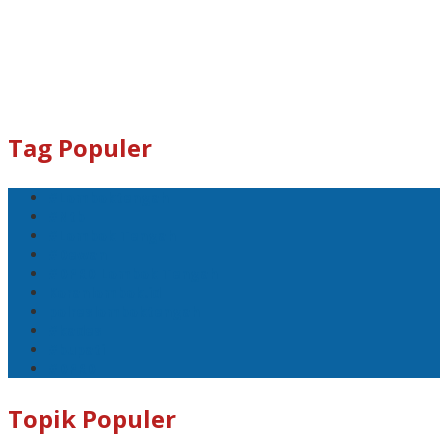
Tag Populer
#Lomboktengah
#Ntb
#Lombok Tengah
#Dewan
#DPRD Lombok Tengah
Koranlombok.id
polreslomboktengah
#kades
#bupati
#DPRD
Topik Populer