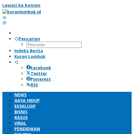
Lewati ke konten
Pencarian
Indeks Berita
Koran Lombok
Facebook
Twitter
Pinterest
RSS
NEWS
GAYA HIDUP
EKSKLUSIF
BISNIS
KASUS
VIRAL
PENDIDIKAN